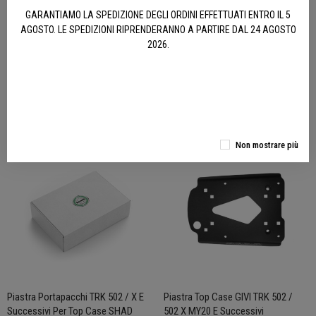
GARANTIAMO LA SPEDIZIONE DEGLI ORDINI EFFETTUATI ENTRO IL 5
AGOSTO. LE SPEDIZIONI RIPRENDERANNO A PARTIRE DAL 24 AGOSTO
Set Valigie TRK 502 / 502 X Con
Telaietti Laterali TRK 502 Per Valigie
2026.
Logo Benelli
Benelli By GIVI
869,00 €
169,00 €
ACQUISTA
ACQUISTA
Non mostrare più
NON DISPONIBILE
Piastra Portapacchi TRK 502 / X E
Piastra Top Case GIVI TRK 502 /
Successivi Per Top Case SHAD
502 X MY20 E Successivi