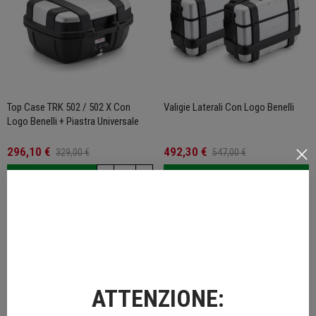
Top Case TRK 502 / 502 X Con
Valigie Laterali Con Logo Benelli
Logo Benelli + Piastra Universale
296,10 €
492,30 €
329,00 €
547,00 €
ACQUISTA
ACQUISTA
ATTENZIONE: