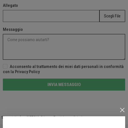
Allegato
Scegli File
Messaggio
Acconsento al trattamento dei miei dati personali in conformità
con la Privacy Policy
INVIA MESSAGGIO
Sito protetto da reCAPTCHA.
Privacy
-
Termini e condizioni