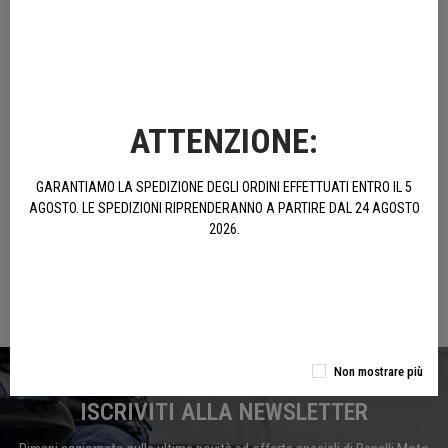
PRODOTTI UFFICIALI
Accessori e Abbigliamento originali Benelli
ATTENZIONE:
ACQUISTA E RISPARMIA
GARANTIAMO LA SPEDIZIONE DEGLI ORDINI EFFETTUATI ENTRO IL 5
Spedizione gratuita per ordini sopra 100€
AGOSTO. LE SPEDIZIONI RIPRENDERANNO A PARTIRE DAL 24 AGOSTO
2026.
CONSEGNA VELOCE
Consegniamo mediamente entro 24/48 ore
Non mostrare più
ISCRIVITI ALLA NEWSLETTER