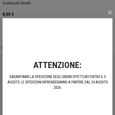
Scaldacollo Benelli
8,00 €
ACQUISTA
Sito protetto da reCAPTCHA.
Privacy
-
Termini e condizioni
ATTENZIONE:
PRODOTTI UFFICIALI
GARANTIAMO LA SPEDIZIONE DEGLI ORDINI EFFETTUATI ENTRO IL 5
Accessori e Abbigliamento originali Benelli
AGOSTO. LE SPEDIZIONI RIPRENDERANNO A PARTIRE DAL 24 AGOSTO
2026.
ACQUISTA E RISPARMIA
Spedizione gratuita per ordini sopra 100€