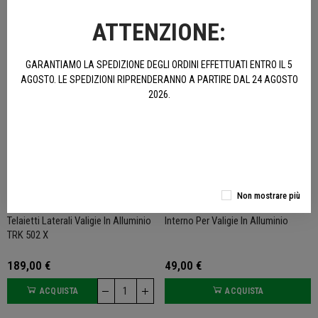
379,00 €
679,00 €
ATTENZIONE:
ACQUISTA
ACQUISTA
GARANTIAMO LA SPEDIZIONE DEGLI ORDINI EFFETTUATI ENTRO IL 5
NON DISPONIBILE
AGOSTO. LE SPEDIZIONI RIPRENDERANNO A PARTIRE DAL 24 AGOSTO
2026.
Non mostrare più
Telaietti Laterali Valigie In Alluminio
Interno Per Valigie In Alluminio
TRK 502 X
189,00 €
49,00 €
ACQUISTA
ACQUISTA