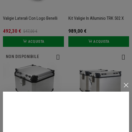
Valigie Laterali Con Logo Benelli
Kit Valigie In Alluminio TRK 502 X
492,30 €
989,00 €
547,00 €
ACQUISTA
ACQUISTA
NON DISPONIBILE
Top Case In Alluminio TRK 502 /
Borse Laterali In Alluminio Per TRK
502 X
502 X