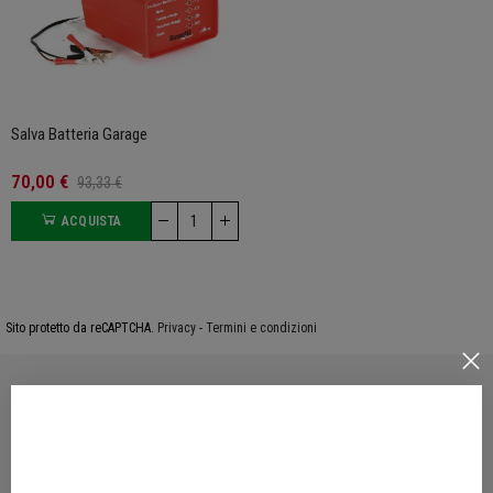
Salva Batteria Garage
70,00 €
93,33 €
ACQUISTA
Sito protetto da reCAPTCHA.
Privacy
-
Termini e condizioni
PRODOTTI UFFICIALI
Accessori e Abbigliamento originali Benelli