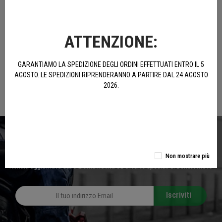
ACQUISTA E RISPARMIA
ATTENZIONE:
Spedizione gratuita per ordini sopra 100€
GARANTIAMO LA SPEDIZIONE DEGLI ORDINI EFFETTUATI ENTRO IL 5
AGOSTO. LE SPEDIZIONI RIPRENDERANNO A PARTIRE DAL 24 AGOSTO
CONSEGNA VELOCE
2026.
Consegniamo mediamente entro 24/48 ore
ISCRIVITI ALLA NEWSLETTER
Non mostrare più
Rimani aggiornato sulle ultime novità ed offerte speciali di Benelli Moto
Iscriviti