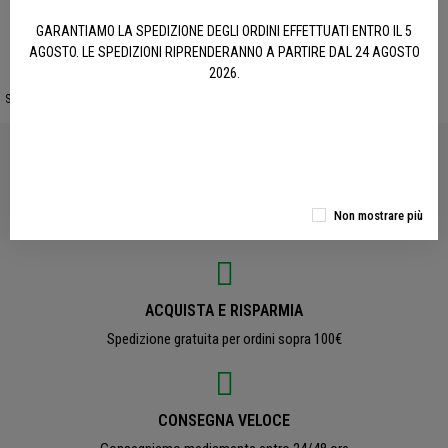
ACQUISTA
ACQUISTA
GARANTIAMO LA SPEDIZIONE DEGLI ORDINI EFFETTUATI ENTRO IL 5
AGOSTO. LE SPEDIZIONI RIPRENDERANNO A PARTIRE DAL 24 AGOSTO
2026.
Sito protetto da reCAPTCHA.
Privacy
-
Termini e condizioni
PRODOTTI UFFICIALI
Non mostrare più
Accessori e Abbigliamento originali Benelli
ACQUISTA E RISPARMIA
Spedizione gratuita per ordini sopra 100€
CONSEGNA VELOCE