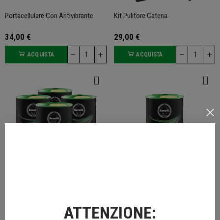
Portacellulare Con Antivibrante
Kit Pulitore Catena
34,00 €
29,00 €
ACQUISTA
ACQUISTA
Kit 4 Litri Olio Motore Benelli
1L Olio Motore Benelli
64,90 €
19,00 €
ATTENZIONE: