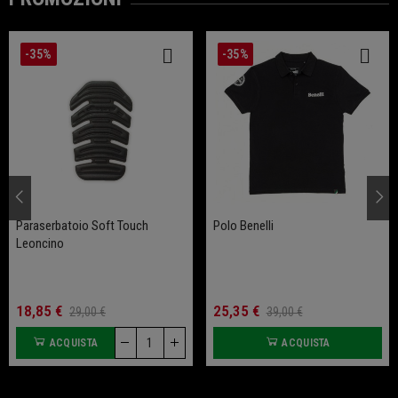
-35%
-35%
Paraserbatoio Soft Touch
Polo Benelli
Leoncino
18,85 €
25,35 €
29,00 €
39,00 €
ACQUISTA
ACQUISTA