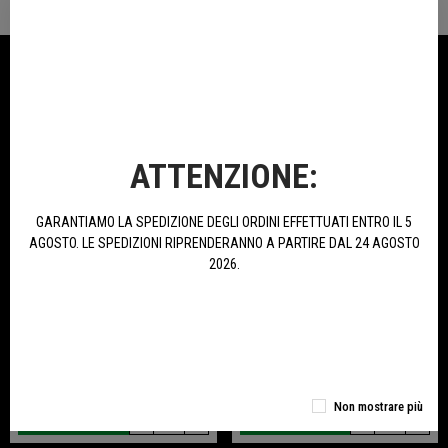
NELLA STESSA CATEGORIA
ATTENZIONE:
GARANTIAMO LA SPEDIZIONE DEGLI ORDINI EFFETTUATI ENTRO IL 5
AGOSTO. LE SPEDIZIONI RIPRENDERANNO A PARTIRE DAL 24 AGOSTO
2026.
Scarico Omologato Per Tornado
Portacellulare Con Antivibrante
550
398,00 €
34,00 €
Non mostrare più
ACQUISTA
ACQUISTA