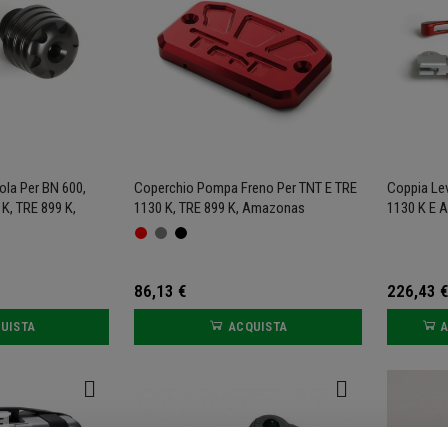
ola Per BN 600,
Coperchio Pompa Freno Per TNT E TRE
Coppia Lev
K, TRE 899 K,
1130 K, TRE 899 K, Amazonas
1130 K E 
86,13 €
226,43 €
UISTA
ACQUISTA
A
E