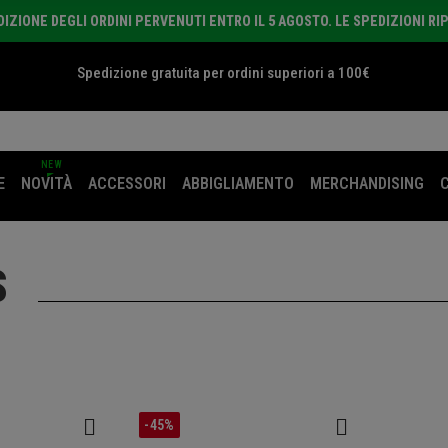
ZIONE DEGLI ORDINI PERVENUTI ENTRO IL 5 AGOSTO. LE SPEDIZIONI RI
Spedizione gratuita per ordini superiori a 100€
NEW
E
NOVITÀ
ACCESSORI
ABBIGLIAMENTO
MERCHANDISING
S
-45%