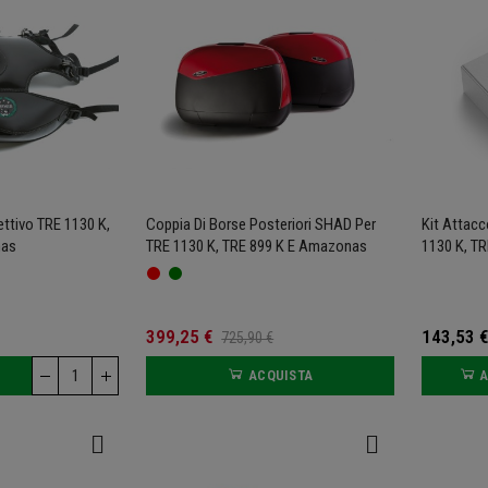
ettivo TRE 1130 K,
Coppia Di Borse Posteriori SHAD Per
Kit Attac
nas
TRE 1130 K, TRE 899 K E Amazonas
1130 K, T
399,25 €
143,53 €
725,90 €
ACQUISTA
A