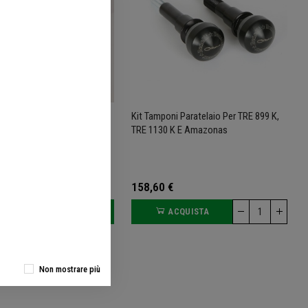
co Olio In ERGAL
Kit Tamponi Paratelaio Per TRE 899 K,
 Per TNT, TRE 1130 K, TRE
TRE 1130 K E Amazonas
mazonas E TORNADO
158,60 €
ACQUISTA
ACQUISTA
Non mostrare più