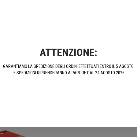
ATTENZIONE:
ori In Alluminio
Comando Gas Rapido ERGAL Per TNT,
Tappo Cari
 K, TRE 899 K E
TRE 1130 K, TRE 899 K, Amazonas E
Anodizzato
TORNADO
899 K, A
GARANTIAMO LA SPEDIZIONE DEGLI ORDINI EFFETTUATI ENTRO IL 5 AGOSTO.
LE SPEDIZIONI RIPRENDERANNO A PARTIRE DAL 24 AGOSTO 2026.
301,65 €
51,12 €
UISTA
ACQUISTA