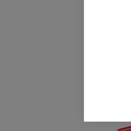
Coppia Borse Posteri
(46 LT) Per TRE 1130
Amazonas
369,90 €
739,81 €
ACQ
-25%