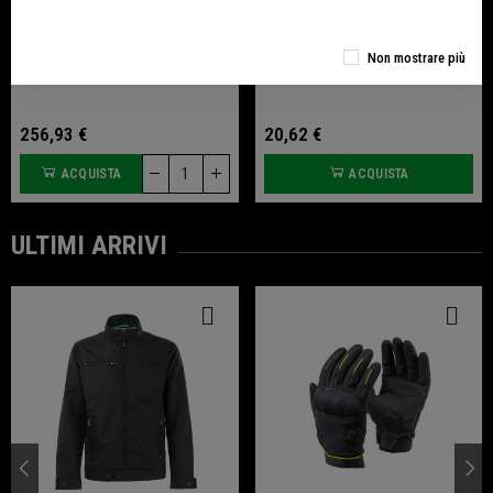
Cupolino SBK Fumè Per Tornado
Tappo Pompa Freno Posteriore
In Ergal Anodizzato Per Tornado
Non mostrare più
Naked T 125
256,93 €
20,62 €
ACQUISTA
ACQUISTA
ULTIMI ARRIVI