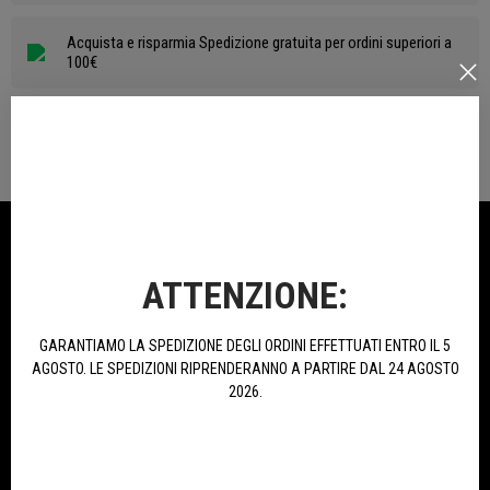
Acquista e risparmia Spedizione gratuita per ordini superiori a
100€
Consegna veloce Consegniamo mediamente entro 24/48 ore
NELLA STESSA CATEGORIA
ATTENZIONE:
GARANTIAMO LA SPEDIZIONE DEGLI ORDINI EFFETTUATI ENTRO IL 5
AGOSTO. LE SPEDIZIONI RIPRENDERANNO A PARTIRE DAL 24 AGOSTO
2026.