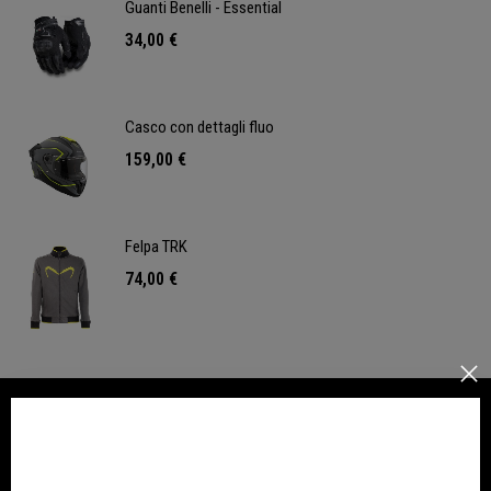
Guanti Benelli - Essential
34,00 €
Casco con dettagli fluo
159,00 €
Felpa TRK
74,00 €
NELLA STESSA CATEGORIA
NON DISPONIBILE