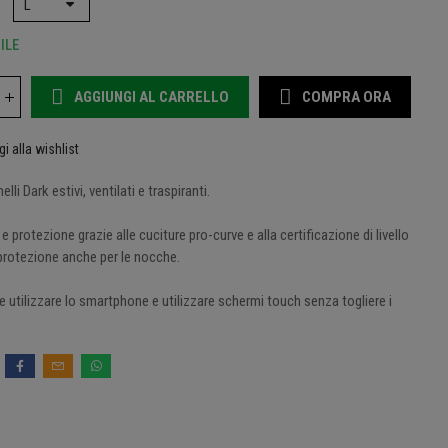
ILE
AGGIUNGI AL CARRELLO
COMPRA ORA
i alla wishlist
lli Dark estivi, ventilati e traspiranti.
 protezione grazie alle cuciture pro-curve e alla certificazione di livello
 protezione anche per le nocche.
le utilizzare lo smartphone e utilizzare schermi touch senza togliere i