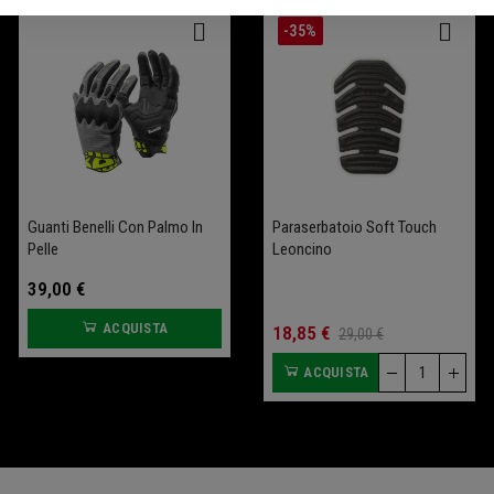
-25%
-35%
Guanti Benelli Con Palmo In
Salva Batteria Garage
Sella Comfort Leoncino
Paraserbatoio Soft Touch
Pelle
Bobber 400 (+2 Cm)
Leoncino
39,00 €
109,00 €
ACQUISTA
ACQUISTA
70,00 €
18,85 €
93,33 €
29,00 €
ACQUISTA
ACQUISTA