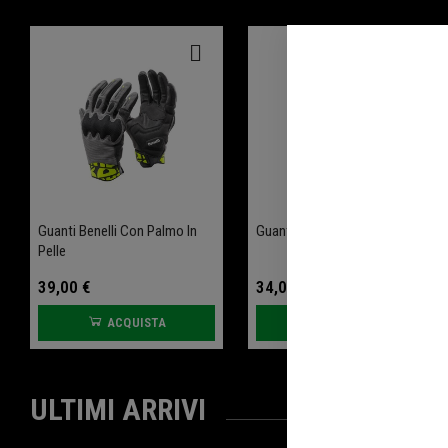
Guanti Benelli Con Palmo In
Guanti Benelli - Essential
Pelle
39,00 €
34,00 €
ACQUISTA
ACQUISTA
ULTIMI ARRIVI