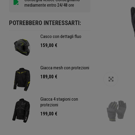
mediamente entro 24/48 ore
POTREBBERO INTERESSARTI:
Casco con dettagli fluo
Casc
159,00 €
159,
ni
Giacca mesh con protezioni
Giac
189,00 €
189,
Clicca per
Giacca 4 stagioni con
Giac
protezioni
prot
199,00 €
199,