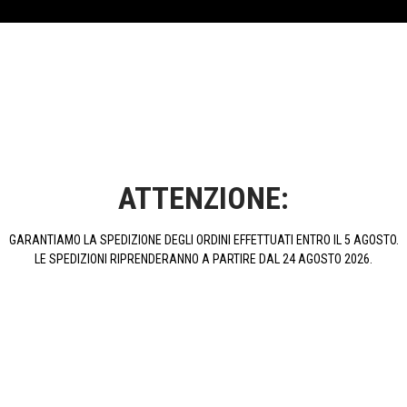
ATTENZIONE:
Guanti Benelli Con Palmo In
Guanti Benelli - Essential
Pelle
GARANTIAMO LA SPEDIZIONE DEGLI ORDINI EFFETTUATI ENTRO IL 5 AGOSTO.
LE SPEDIZIONI RIPRENDERANNO A PARTIRE DAL 24 AGOSTO 2026.
39,00 €
34,00 €
ACQUISTA
ACQUISTA
PROMOZIONI