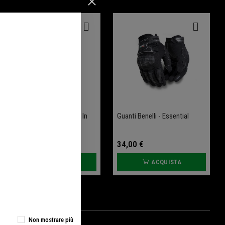
Guanti Benelli Con Palmo In
Guanti Benelli - Essential
Pelle
39,00 €
34,00 €
ACQUISTA
ACQUISTA
Non mostrare più