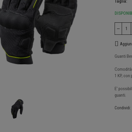
Taglia
DISPONIB
o con dettagli fluo
00 €
Aggiung
Guanti Bene
ca mesh con protezioni
Comodità e
00 €
1 KP, con
 ingrandire
E' possibi
guanti.
ca 4 stagioni con
ezioni
00 €