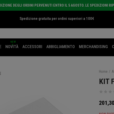
ZIONE DEGLI ORDINI PERVENUTI ENTRO IL 5 AGOSTO. LE SPEDIZIONI RI
Spedizione gratuita per ordini superiori a 100€
NEW
E
NOVITÀ
ACCESSORI
ABBIGLIAMENTO
MERCHANDISING
Home
A
E
KIT 
201,30