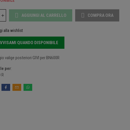
ONIBILE
AGGIUNGI AL CARRELLO
COMPRA ORA
i alla wishlist
VVISAMI QUANDO DISPONIBILE
gio valige posteriori GIVI per BN600R
le per
:
 R