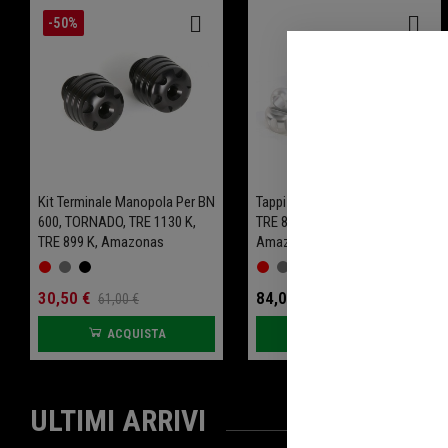
-50%
Kit Terminale Manopola Per BN
Tappi Cinghia Per TORNADO,
600, TORNADO, TRE 1130 K,
TRE 899 K, TRE 1130 K,
TRE 899 K, Amazonas
Amazonas E BN 600 R
30,50 €
84,00 €
61,00 €
ACQUISTA
ACQUISTA
ULTIMI ARRIVI