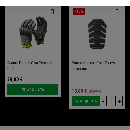
-25%
-35%
Guanti Benelli Con Palmo In
Salva Batteria Garage
Sella Comfort Leoncino
Paraserbatoio Soft Touch
Pelle
Bobber 400 (+2 Cm)
Leoncino
39,00 €
109,00 €
ACQUISTA
ACQUISTA
70,00 €
18,85 €
93,33 €
29,00 €
ACQUISTA
ACQUISTA