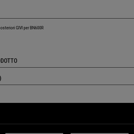
posteriori GIVI per BN600R
ODOTTO
)