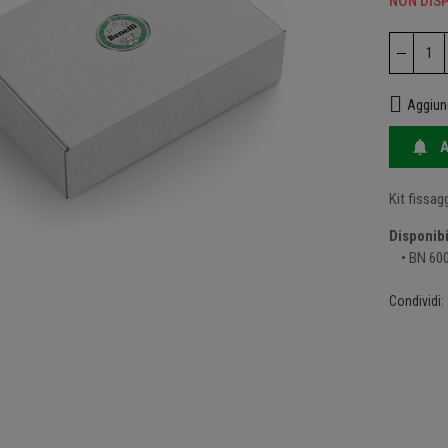
NON DISP
Aggiung

A
Kit fissag
Disponibi
• BN 600
 ingrandire