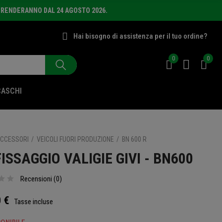
PRENDERANNO DAL 24 AGOSTO 2026.
Hai bisogno di assistenza per il tuo ordine?
0
0
CASCHI
CCESSORI
VEICOLI FUORI PRODUZIONE
BN 600 R
FISSAGGIO VALIGIE GIVI - BN600
Recensioni (
0
)
 €
Tasse incluse