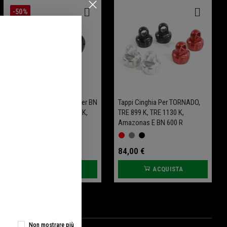
-50%
Kit Terminale Manopola Per BN
Tappi Cinghia Per TORNADO,
600, TORNADO, TRE 1130 K,
TRE 899 K, TRE 1130 K,
TRE 899 K, Amazonas
Amazonas E BN 600 R
30,50 €
84,00 €
61,00 €
ACQUISTA
ACQUISTA
Non mostrare più