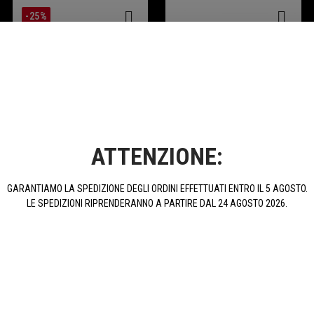
-25%
Salva Batteria Garage
Borsa Da Serbatoio Per
ATTENZIONE:
BN600R E BN302
GARANTIAMO LA SPEDIZIONE DEGLI ORDINI EFFETTUATI ENTRO IL 5 AGOSTO.
LE SPEDIZIONI RIPRENDERANNO A PARTIRE DAL 24 AGOSTO 2026.
70,00 €
119,56 €
93,33 €
ACQUISTA
ACQUISTA
PROMOZIONI