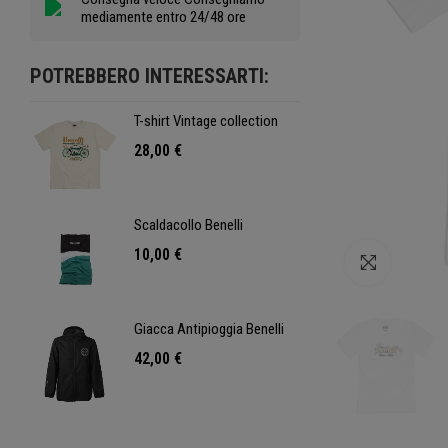
mediamente entro 24/48 ore
POTREBBERO INTERESSARTI:
T-shirt Vintage collection
T-shi
28,00 €
28,0
Scaldacollo Benelli
Scald
10,00 €
10,0
Clicca per
Giacca Antipioggia Benelli
Giacc
42,00 €
42,0