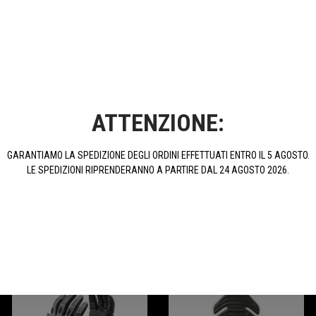
T-Shirt Con Logo TRK
T-Shirt Benelli
ATTENZIONE:
26,00 €
30,00 €
GARANTIAMO LA SPEDIZIONE DEGLI ORDINI EFFETTUATI ENTRO IL 5 AGOSTO.
ACQUISTA
ACQUISTA
LE SPEDIZIONI RIPRENDERANNO A PARTIRE DAL 24 AGOSTO 2026.
PROMOZIONI
-25%
-35%