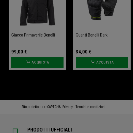
Giacca Primaverile Benelli
Tampone Anteriore
Guanti Benelli Dark
Tampone Posteriore
Protezione Ruota Leoncino
Protezione Ruota Leoncino
800
800
99,00 €
34,00 €
ACQUISTA
ACQUISTA
61,60 €
61,60 €
77,00 €
77,00 €
ACQUISTA
ACQUISTA
Sito protetto da reCAPTCHA.
Privacy
-
Termini e condizioni
PRODOTTI UFFICIALI