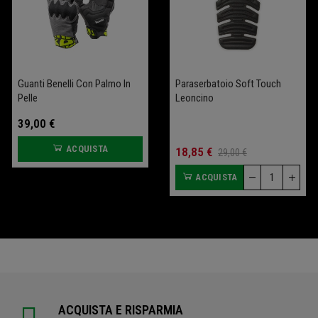
Guanti Benelli Con Palmo In
Salva Batteria Garage
Sella Comfort Leoncino
Paraserbatoio Soft Touch
Pelle
Bobber 400 (+2 Cm)
Leoncino
39,00 €
109,00 €
ACQUISTA
ACQUISTA
70,00 €
18,85 €
93,33 €
29,00 €
ACQUISTA
ACQUISTA
ACQUISTA E RISPARMIA