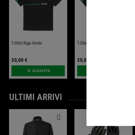
T-Shirt Riga Verde
T-Shirt Logo Tono Su Tono
30,00 €
30,00 €
ACQUISTA
ACQUISTA
ULTIMI ARRIVI
-20%
-20%