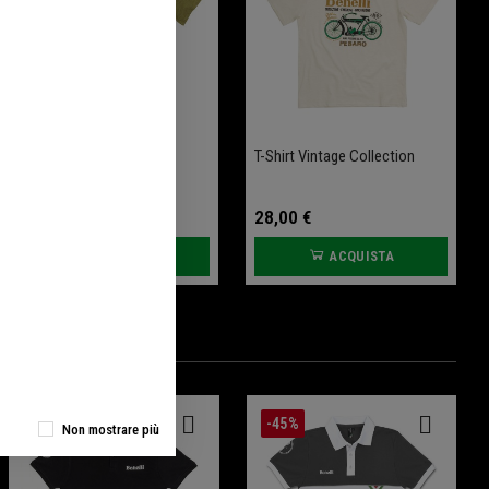
T-Shirt Moto Storiche -
T-Shirt Vintage Collection
Vintage Collection
28,00 €
28,00 €
ACQUISTA
ACQUISTA
-35%
-45%
Non mostrare più