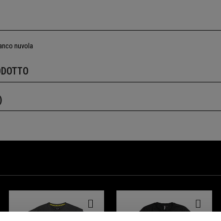
ianco nuvola
ODOTTO
)