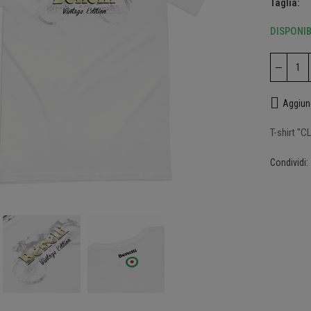
Taglia
DISPONIB
rt Vintage collection
0 €
Aggiung
T-shirt "
acollo Benelli
0 €
 ingrandire
a Antipioggia Benelli
0 €