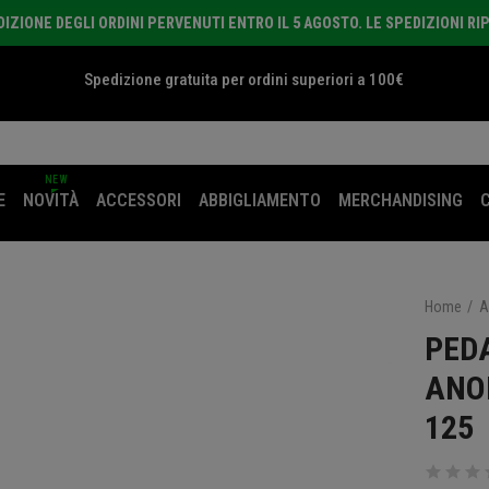
ZIONE DEGLI ORDINI PERVENUTI ENTRO IL 5 AGOSTO. LE SPEDIZIONI RI
Spedizione gratuita per ordini superiori a 100€
NEW
E
NOVITÀ
ACCESSORI
ABBIGLIAMENTO
MERCHANDISING
Home
A
PED
ANO
125