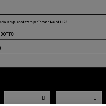
io in ergal anodizzato per Tornado Naked T 125
ODOTTO
)