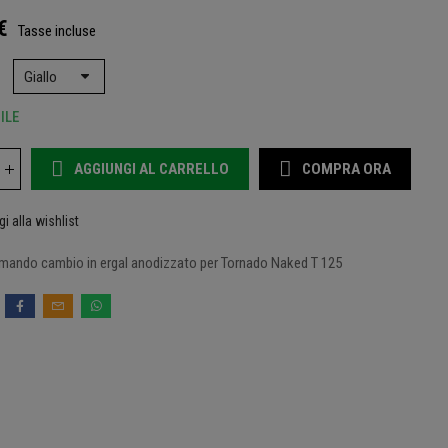
€
Tasse incluse
ILE
AGGIUNGI AL CARRELLO
COMPRA ORA
i alla wishlist
mando cambio in ergal anodizzato per Tornado Naked T 125