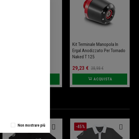
Coperchio Filtro In Ergal
Kit Terminale Manopola In
Anodizzato Per Tornado
Ergal Anodizzato Per Tornado
Naked T 125
Naked T 125
43,86 €
29,23 €
38,98 €
ACQUISTA
ACQUISTA
Non mostrare più
-35%
-45%