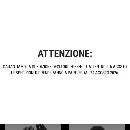
Supporti Pedane Anteriori In
Tappo Pompa Freno
Ergal Anodizzato Per Tornado
Posteriore In Ergal Anodizzato
ATTENZIONE:
Naked T 125
Per Tornado Naked T 125
111,75 €
20,62 €
GARANTIAMO LA SPEDIZIONE DEGLI ORDINI EFFETTUATI ENTRO IL 5 AGOSTO.
LE SPEDIZIONI RIPRENDERANNO A PARTIRE DAL 24 AGOSTO 2026.
ACQUISTA
ACQUISTA
PROMOZIONI
-25%
-35%