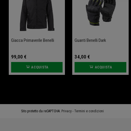
Giacca Primaverile Benelli
Tampone Anteriore
Guanti Benelli Dark
Tampone Posteriore
Protezione Ruota Leoncino
Protezione Ruota Leoncino
800
800
99,00 €
34,00 €
ACQUISTA
ACQUISTA
61,60 €
61,60 €
77,00 €
77,00 €
ACQUISTA
ACQUISTA
Sito protetto da reCAPTCHA.
Privacy
-
Termini e condizioni