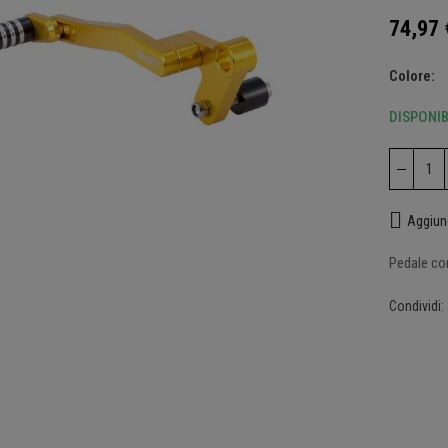
74,97 
Colore
DISPONIB
Aggiung
Pedale co
 ingrandire