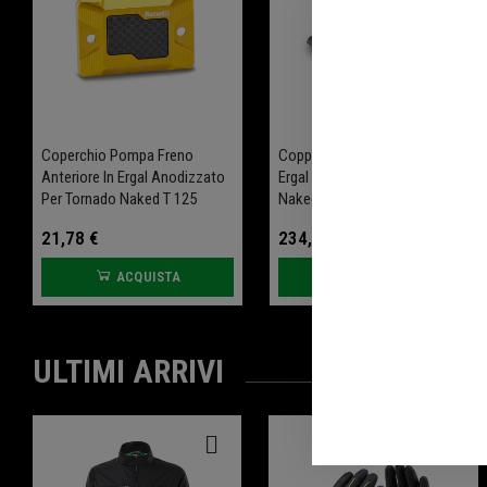
Coperchio Pompa Freno
Coppia Pedane Posteriori In
Anteriore In Ergal Anodizzato
Ergal Anodizzato Per Tornado
Per Tornado Naked T 125
Naked T 125
21,78 €
234,00 €
ACQUISTA
ACQUISTA
ULTIMI ARRIVI
-20%
-20%