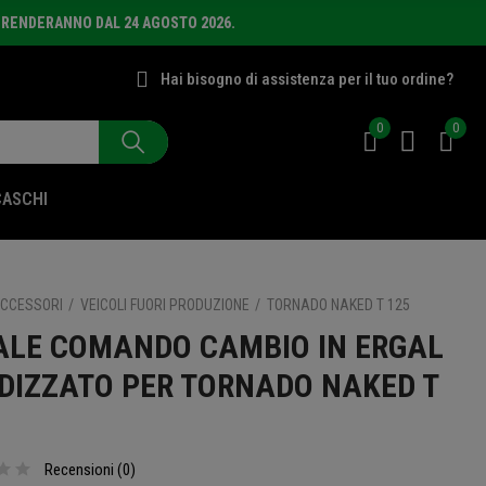
PRENDERANNO DAL 24 AGOSTO 2026.
Hai bisogno di assistenza per il tuo ordine?
0
0
CASCHI
CCESSORI
VEICOLI FUORI PRODUZIONE
TORNADO NAKED T 125
ALE COMANDO CAMBIO IN ERGAL
DIZZATO PER TORNADO NAKED T
Recensioni (
0
)