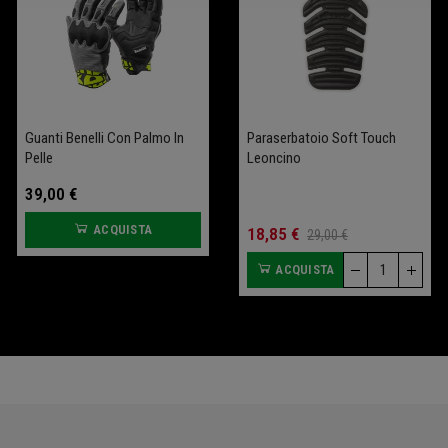
Guanti Benelli Con Palmo In
Salva Batteria Garage
Sella Comfort Leoncino
Paraserbatoio Soft Touch
Pelle
Bobber 400 (+2 Cm)
Leoncino
39,00 €
109,00 €
ACQUISTA
ACQUISTA
70,00 €
18,85 €
93,33 €
29,00 €
ACQUISTA
ACQUISTA