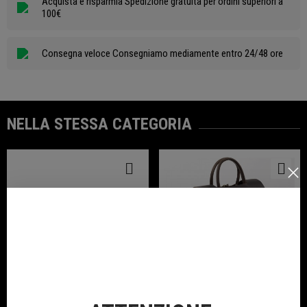
Acquista e risparmia Spedizione gratuita per ordini superiori a
100€
Consegna veloce Consegniamo mediamente entro 24/48 ore
NELLA STESSA CATEGORIA
Eco Portafoglio Benelli
Zaino Spalla In Pelle E Canvas