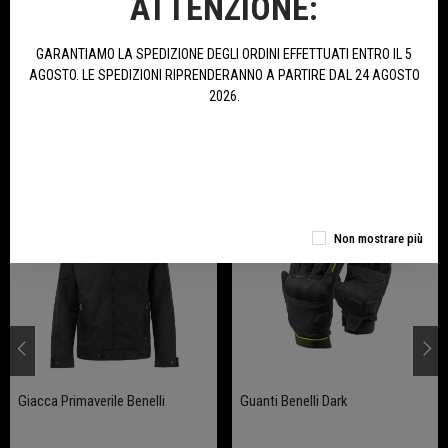
ATTENZIONE:
74,00 €
99,00 €
GARANTIAMO LA SPEDIZIONE DEGLI ORDINI EFFETTUATI ENTRO IL 5
AGOSTO. LE SPEDIZIONI RIPRENDERANNO A PARTIRE DAL 24 AGOSTO
ACQUISTA
ACQUISTA
2026.
ULTIMI ARRIVI
Non mostrare più
Giacca Primaverile Benelli
Guanti Benelli Dark