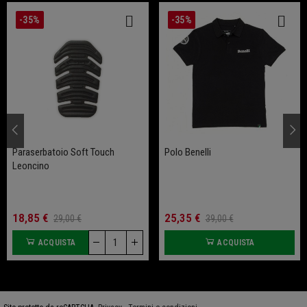
-35%
-35%
Paraserbatoio Soft Touch
Polo Benelli
Leoncino
18,85 €
25,35 €
29,00 €
39,00 €
ACQUISTA
ACQUISTA