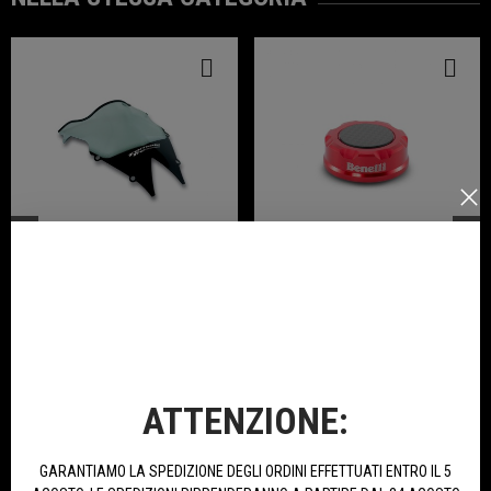
Cupolino SBK Fumè Per Tornado
Tappo Pompa Freno Posteriore
In Ergal Anodizzato Per Tornado
Naked T 125
256,93 €
20,62 €
ATTENZIONE:
ACQUISTA
ACQUISTA
GARANTIAMO LA SPEDIZIONE DEGLI ORDINI EFFETTUATI ENTRO IL 5