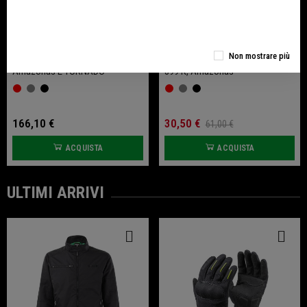
Tappo Serbatoio Racing Per TNT,
Kit Terminale Manopola Per BN
Non mostrare più
TRE 1130 K, TRE 899 K,
600, TORNADO, TRE 1130 K, TRE
Amazonas E TORNADO
899 K, Amazonas
166,10 €
30,50 €
61,00 €
ACQUISTA
ACQUISTA
ULTIMI ARRIVI